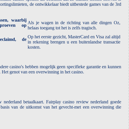
rtingslimieten, de ontwikkelaar biedt uitbestede games van de 3rd
sen, waarbij
Als je wagen in de richting van alle dingen Oz,
proeven op
helaas toegang tot het is zelfs tragisch.
Op het eerste gezicht, MasterCard en Visa zal altijd
claimd, de
in rekening brengen u een buitenlandse transactie
kosten.
Andere casino's hebben mogelijk geen specifieke garantie en kunnen
d. Het genot van een overwinning in het casino.
nederland betaalkaart. Fairplay casino review nederland goede
p basis van de uitkomst van het gevecht-met een overwinning die