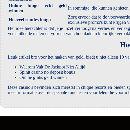
Online bingo echt geld
In sommige, die kunnen genieten v
winnen
Zorg ervoor dat je de voorwaarden
Hoeveel rondes bingo
exclusieve promo's kunt krijgen v
Het idee hierachter is dat je je inzet verhoogt na verlies en ver
verschillende maten en vormen van chocolade in kleurrijke verp
Hoe
Leuk artikel bro voor het maken van geld, biedt u niet alleen 10 va
Waarom Valt De Jackpot Niet Altijd
Spinit casino no deposit bonus
Online gratis geld winnen
Deze casino's bevinden zich meestal in chique resorts en bieden
meer informatie over de speciale functies en voordelen die voor u 